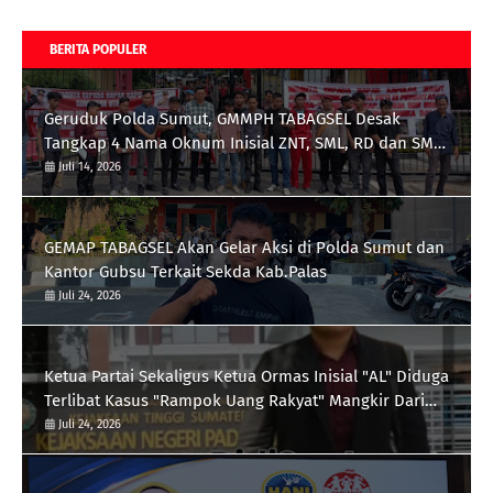
BERITA POPULER
Geruduk Polda Sumut, GMMPH TABAGSEL Desak
Tangkap 4 Nama Oknum Inisial ZNT, SML, RD dan SMB
terkait Tambang Emas Ilegal di Perbatasan
Juli 14, 2026
Tapsel/Madina
GEMAP TABAGSEL Akan Gelar Aksi di Polda Sumut dan
Kantor Gubsu Terkait Sekda Kab.Palas
Juli 24, 2026
Ketua Partai Sekaligus Ketua Ormas Inisial "AL" Diduga
Terlibat Kasus "Rampok Uang Rakyat" Mangkir Dari
Panggilan Kejari Padangsidimpuan
Juli 24, 2026