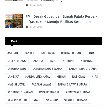
Juli 12, 2026
PMII Desak Gubsu dan Bupati Paluta Perbaiki
Infrastruktur Menuju Fasilitas Kesehatan
Juli 30, 2026
TAGS
ASAHAN
BANTEN
BATU BARA
BERITA PILIHAN
BINJAI
DELI SERDANG
JAKARTA
KARO
KORUPSI
KRIMINAL
LABUHANBATU
LABUHANBATU SELATAN
LABUHANBATU UTARA
LANGKAT
MANDAILING NATAL
MEDAN
NASIONAL
NIAS
NIAS SELATAN
PADANG LAWAS
PADANG LAWAS UTARA
PADANGSIDIMPUAN
PAKPAK BHARAT
PEMATANG SIANTAR
PEMERINTAHAN
RIAU
SAMOSIR
SERDANG BEDAGAI