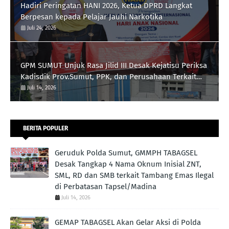
Hadiri Peringatan HANI 2026, Ketua DPRD Langkat
Berpesan kepada Pelajar Jauhi Narkotika
Juli 24, 2026
GPM SUMUT Unjuk Rasa Jilid III Desak Kejatisu Periksa
Kadisdik Prov.Sumut, PPK, dan Perusahaan Terkait
Proyek Revitalisasi Lapangan Merdeka, Pengadaan
Juli 14, 2026
Meubelair dan Inisial DR dan B Pengatur Proyek
BERITA POPULER
Geruduk Polda Sumut, GMMPH TABAGSEL
Desak Tangkap 4 Nama Oknum Inisial ZNT,
SML, RD dan SMB terkait Tambang Emas Ilegal
di Perbatasan Tapsel/Madina
Juli 14, 2026
GEMAP TABAGSEL Akan Gelar Aksi di Polda