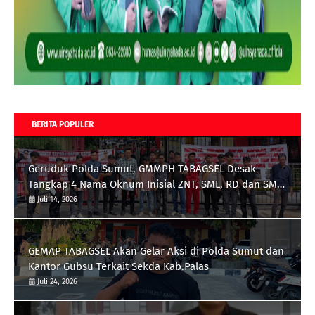
BERITA POPULER
Geruduk Polda Sumut, GMMPH TABAGSEL Desak
Tangkap 4 Nama Oknum Inisial ZNT, SML, RD dan SMB
terkait Tambang Emas Ilegal di Perbatasan
Juli 14, 2026
Tapsel/Madina
GEMAP TABAGSEL Akan Gelar Aksi di Polda Sumut dan
Kantor Gubsu Terkait Sekda Kab.Palas
Juli 24, 2026