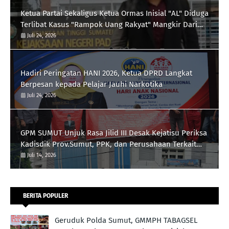
Ketua Partai Sekaligus Ketua Ormas Inisial "AL" Diduga
Terlibat Kasus "Rampok Uang Rakyat" Mangkir Dari
Panggilan Kejari Padangsidimpuan
Juli 24, 2026
Hadiri Peringatan HANI 2026, Ketua DPRD Langkat
Berpesan kepada Pelajar Jauhi Narkotika
Juli 24, 2026
GPM SUMUT Unjuk Rasa Jilid III Desak Kejatisu Periksa
Kadisdik Prov.Sumut, PPK, dan Perusahaan Terkait
Proyek Revitalisasi Lapangan Merdeka, Pengadaan
Juli 14, 2026
Meubelair dan Inisial DR dan B Pengatur Proyek
BERITA POPULER
Geruduk Polda Sumut, GMMPH TABAGSEL