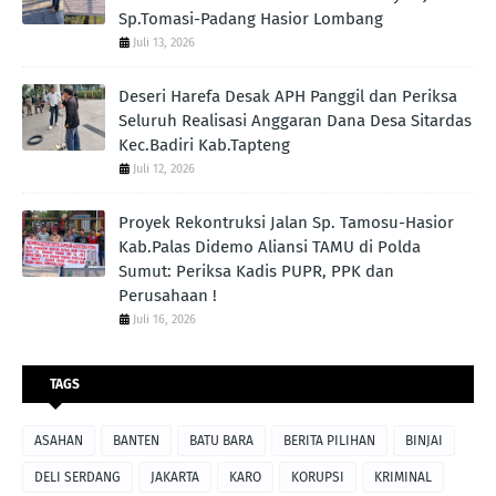
Sp.Tomasi-Padang Hasior Lombang
Juli 13, 2026
Deseri Harefa Desak APH Panggil dan Periksa
Seluruh Realisasi Anggaran Dana Desa Sitardas
Kec.Badiri Kab.Tapteng
Juli 12, 2026
Proyek Rekontruksi Jalan Sp. Tamosu-Hasior
Kab.Palas Didemo Aliansi TAMU di Polda
Sumut: Periksa Kadis PUPR, PPK dan
Perusahaan !
Juli 16, 2026
TAGS
ASAHAN
BANTEN
BATU BARA
BERITA PILIHAN
BINJAI
DELI SERDANG
JAKARTA
KARO
KORUPSI
KRIMINAL