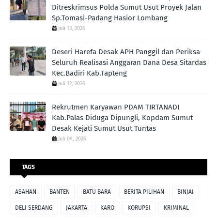
Ditreskrimsus Polda Sumut Usut Proyek Jalan
Sp.Tomasi-Padang Hasior Lombang
Juli 13, 2026
Deseri Harefa Desak APH Panggil dan Periksa
Seluruh Realisasi Anggaran Dana Desa Sitardas
Kec.Badiri Kab.Tapteng
Juli 12, 2026
Rekrutmen Karyawan PDAM TIRTANADI
Kab.Palas Diduga Dipungli, Kopdam Sumut
Desak Kejati Sumut Usut Tuntas
Juli 09, 2026
TAGS
ASAHAN
BANTEN
BATU BARA
BERITA PILIHAN
BINJAI
DELI SERDANG
JAKARTA
KARO
KORUPSI
KRIMINAL