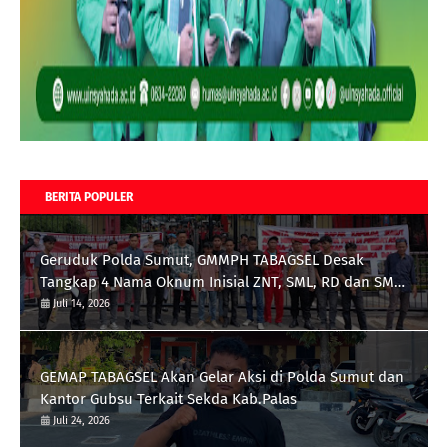
BERITA POPULER
Geruduk Polda Sumut, GMMPH TABAGSEL Desak
Tangkap 4 Nama Oknum Inisial ZNT, SML, RD dan SMB
terkait Tambang Emas Ilegal di Perbatasan
Juli 14, 2026
Tapsel/Madina
GEMAP TABAGSEL Akan Gelar Aksi di Polda Sumut dan
Kantor Gubsu Terkait Sekda Kab.Palas
Juli 24, 2026