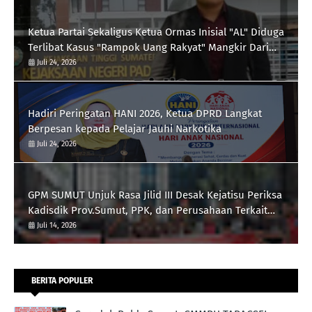
Ketua Partai Sekaligus Ketua Ormas Inisial "AL" Diduga
Terlibat Kasus "Rampok Uang Rakyat" Mangkir Dari
Panggilan Kejari Padangsidimpuan
Juli 24, 2026
Hadiri Peringatan HANI 2026, Ketua DPRD Langkat
Berpesan kepada Pelajar Jauhi Narkotika
Juli 24, 2026
GPM SUMUT Unjuk Rasa Jilid III Desak Kejatisu Periksa
Kadisdik Prov.Sumut, PPK, dan Perusahaan Terkait
Proyek Revitalisasi Lapangan Merdeka, Pengadaan
Juli 14, 2026
Meubelair dan Inisial DR dan B Pengatur Proyek
BERITA POPULER