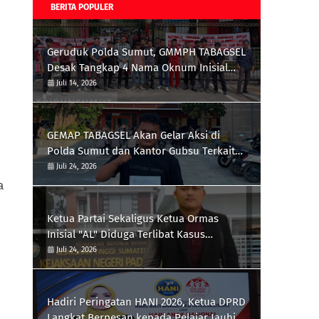
BERITA POPULER
Geruduk Polda Sumut, GMMPH TABAGSEL
Desak Tangkap 4 Nama Oknum Inisial
ZNT, SML, RD dan SMB terkait Tambang
Juli 14, 2026
Emas Ilegal di Perbatasan Tapsel/Madina
GEMAP TABAGSEL Akan Gelar Aksi di
Polda Sumut dan Kantor Gubsu Terkait
Sekda Kab.Palas
Juli 24, 2026
 
Ketua Partai Sekaligus Ketua Ormas
Inisial "AL" Diduga Terlibat Kasus
"Rampok Uang Rakyat" Mangkir Dari
Juli 24, 2026
Panggilan Kejari Padangsidimpuan
Hadiri Peringatan HANI 2026, Ketua DPRD
Langkat Berpesan kepada Pelajar Jauhi