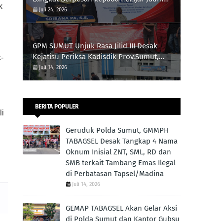
 
Narkotika
Juli 24, 2026
GPM SUMUT Unjuk Rasa Jilid III Desak
Kejatisu Periksa Kadisdik Prov.Sumut,
-
PPK, dan Perusahaan Terkait Proyek
Juli 14, 2026
Revitalisasi Lapangan Merdeka,
Pengadaan Meubelair dan Inisial DR dan
B Pengatur Proyek
BERITA POPULER
i 
Geruduk Polda Sumut, GMMPH
TABAGSEL Desak Tangkap 4 Nama
Oknum Inisial ZNT, SML, RD dan
SMB terkait Tambang Emas Ilegal
di Perbatasan Tapsel/Madina
Juli 14, 2026
GEMAP TABAGSEL Akan Gelar Aksi
di Polda Sumut dan Kantor Gubsu