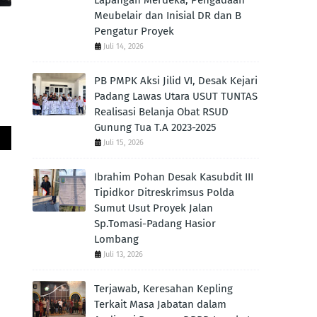
Lapangan Merdeka, Pengadaan
Meubelair dan Inisial DR dan B
Pengatur Proyek
Juli 14, 2026
PB PMPK Aksi Jilid VI, Desak Kejari
Padang Lawas Utara USUT TUNTAS
Realisasi Belanja Obat RSUD
Gunung Tua T.A 2023-2025
Juli 15, 2026
Ibrahim Pohan Desak Kasubdit III
Tipidkor Ditreskrimsus Polda
Sumut Usut Proyek Jalan
Sp.Tomasi-Padang Hasior
Lombang
Juli 13, 2026
Terjawab, Keresahan Kepling
Terkait Masa Jabatan dalam