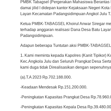
PMBK Tabagsel (Pergerakan Mahasiswa Berantas Ko
damai jilid I didepan kantor Kejaksaan Negeri Kot
Layan Kecamatan Padangsidimpuan Angkol Julu T.
Ketua PMBK-TABAGSEL Khoirul Anwar Siregar men
terhadap anggaran realisasi Dana Desa Batu Laya
Padangsidimpuan.
Adapun beberapa Tuntutan aksi PMBK-TABAGSEL di
1. Kami meminta kepada Kapolres (Kanit Tipikor)
Kec.Angkola Julu dan Seluruh Prangkat Desa Sert
kami duga tidak Direalisasikan dengan sepenuhny
(a).T.A 2023 Rp.702.188.000.
-Keadaan Mendesak Rp.151.200.000.
-Peningkatan Kapasitas Prangkat Desa Rp.78.960.
-Peningkatan Kapasitas Kepala Desa Rp.39.480.00