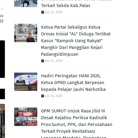
Terkait Sekda Kab.Palas
U
Juli 24, 2026
su
25
Ketua Partai Sekaligus Ketua
Ormas Inisial "AL" Diduga Terlibat
Kasus "Rampok Uang Rakyat"
Mangkir Dari Panggilan Kejari
Padangsidimpuan
Juli 24, 2026
Hadiri Peringatan HANI 2026,
Ketua DPRD Langkat Berpesan
kepada Pelajar Jauhi Narkotika
Juli 24, 2026
GPM SUMUT Unjuk Rasa Jilid III
Desak Kejatisu Periksa Kadisdik
Prov.Sumut, PPK, dan Perusahaan
Terkait Proyek Revitalisasi