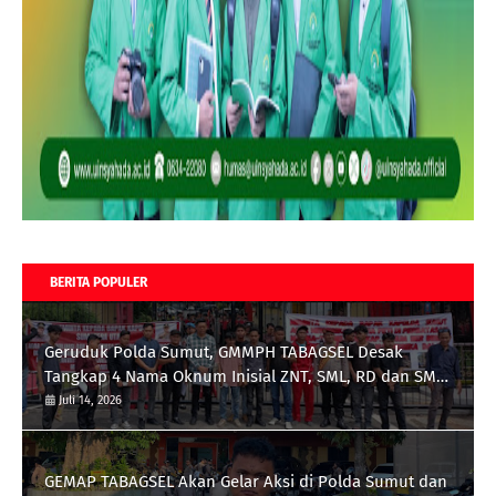
BERITA POPULER
Geruduk Polda Sumut, GMMPH TABAGSEL Desak
Tangkap 4 Nama Oknum Inisial ZNT, SML, RD dan SMB
terkait Tambang Emas Ilegal di Perbatasan
Juli 14, 2026
Tapsel/Madina
GEMAP TABAGSEL Akan Gelar Aksi di Polda Sumut dan