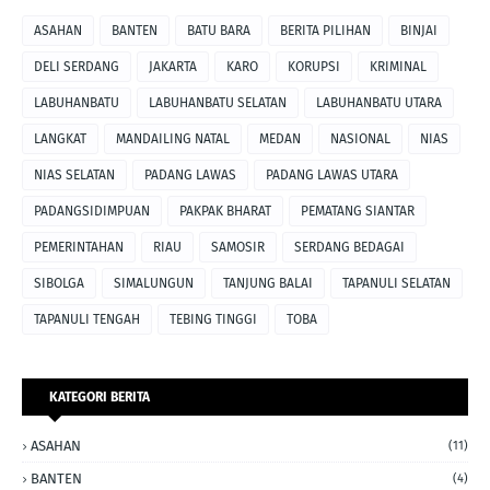
ASAHAN
BANTEN
BATU BARA
BERITA PILIHAN
BINJAI
DELI SERDANG
JAKARTA
KARO
KORUPSI
KRIMINAL
LABUHANBATU
LABUHANBATU SELATAN
LABUHANBATU UTARA
LANGKAT
MANDAILING NATAL
MEDAN
NASIONAL
NIAS
NIAS SELATAN
PADANG LAWAS
PADANG LAWAS UTARA
PADANGSIDIMPUAN
PAKPAK BHARAT
PEMATANG SIANTAR
PEMERINTAHAN
RIAU
SAMOSIR
SERDANG BEDAGAI
SIBOLGA
SIMALUNGUN
TANJUNG BALAI
TAPANULI SELATAN
TAPANULI TENGAH
TEBING TINGGI
TOBA
KATEGORI BERITA
ASAHAN
(11)
BANTEN
(4)