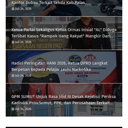
Kantor Gubsu Terkait Sekda Kab.Palas
Juli 24, 2026
Ketua Partai Sekaligus Ketua Ormas Inisial "AL" Diduga
Terlibat Kasus "Rampok Uang Rakyat" Mangkir Dari
Panggilan Kejari Padangsidimpuan
Juli 24, 2026
Hadiri Peringatan HANI 2026, Ketua DPRD Langkat
Berpesan kepada Pelajar Jauhi Narkotika
Juli 24, 2026
GPM SUMUT Unjuk Rasa Jilid III Desak Kejatisu Periksa
Kadisdik Prov.Sumut, PPK, dan Perusahaan Terkait
Proyek Revitalisasi Lapangan Merdeka, Pengadaan
Juli 14, 2026
Meubelair dan Inisial DR dan B Pengatur Proyek