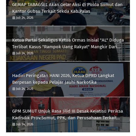
GEMAP TABAGSEL Akan Gelar Aksi di Polda Sumut dan
Kantor Gubsu Terkait Sekda Kab.Palas
Juli 24, 2026
Ketua Partai Sekaligus Ketua Ormas Inisial "AL" Diduga
Terlibat Kasus "Rampok Uang Rakyat" Mangkir Dari
Panggilan Kejari Padangsidimpuan
Juli 24, 2026
Hadiri Peringatan HANI 2026, Ketua DPRD Langkat
Berpesan kepada Pelajar Jauhi Narkotika
Juli 24, 2026
GPM SUMUT Unjuk Rasa Jilid III Desak Kejatisu Periksa
Kadisdik Prov.Sumut, PPK, dan Perusahaan Terkait
Proyek Revitalisasi Lapangan Merdeka, Pengadaan
Juli 14, 2026
Meubelair dan Inisial DR dan B Pengatur Proyek