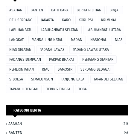
ASAHAN
BANTEN
BATU BARA
BERITA PILIHAN
BINJAI
DELI SERDANG
JAKARTA
KARO
KORUPSI
KRIMINAL
LABUHANBATU
LABUHANBATU SELATAN
LABUHANBATU UTARA
LANGKAT
MANDAILING NATAL
MEDAN
NASIONAL
NIAS
NIAS SELATAN
PADANG LAWAS
PADANG LAWAS UTARA
PADANGSIDIMPUAN
PAKPAK BHARAT
PEMATANG SIANTAR
PEMERINTAHAN
RIAU
SAMOSIR
SERDANG BEDAGAI
SIBOLGA
SIMALUNGUN
TANJUNG BALAI
TAPANULI SELATAN
TAPANULI TENGAH
TEBING TINGGI
TOBA
KATEGORI BERITA
ASAHAN
(11)
BANTEN
(4)