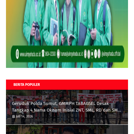
BERITA POPULER
Geruduk Polda Sumut, GMMPH TABAGSEL Desak
Tangkap 4 Nama Oknum Inisial ZNT, SML, RD dan SMB
terkait Tambang Emas Ilegal di Perbatasan
Juli 14, 2026
Tapsel/Madina