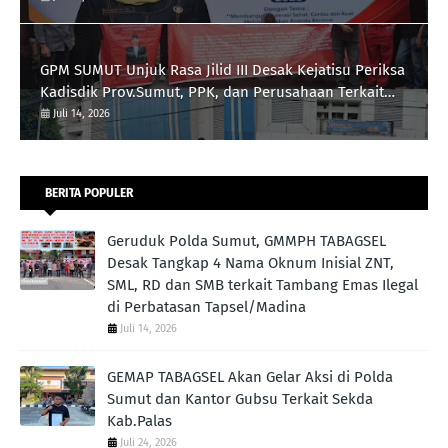
GPM SUMUT Unjuk Rasa Jilid III Desak Kejatisu Periksa
Kadisdik Prov.Sumut, PPK, dan Perusahaan Terkait
Proyek Revitalisasi Lapangan Merdeka, Pengadaan
Juli 14, 2026
Meubelair dan Inisial DR dan B Pengatur Proyek
BERITA POPULER
Geruduk Polda Sumut, GMMPH TABAGSEL
Desak Tangkap 4 Nama Oknum Inisial ZNT,
SML, RD dan SMB terkait Tambang Emas Ilegal
di Perbatasan Tapsel/Madina
Juli 14, 2026
GEMAP TABAGSEL Akan Gelar Aksi di Polda
Sumut dan Kantor Gubsu Terkait Sekda
Kab.Palas
Juli 24, 2026