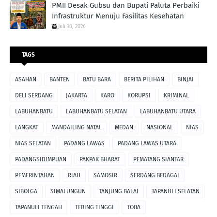
PMII Desak Gubsu dan Bupati Paluta Perbaiki
Infrastruktur Menuju Fasilitas Kesehatan
Juli 30, 2026
TAGS
ASAHAN
BANTEN
BATU BARA
BERITA PILIHAN
BINJAI
DELI SERDANG
JAKARTA
KARO
KORUPSI
KRIMINAL
LABUHANBATU
LABUHANBATU SELATAN
LABUHANBATU UTARA
LANGKAT
MANDAILING NATAL
MEDAN
NASIONAL
NIAS
NIAS SELATAN
PADANG LAWAS
PADANG LAWAS UTARA
PADANGSIDIMPUAN
PAKPAK BHARAT
PEMATANG SIANTAR
PEMERINTAHAN
RIAU
SAMOSIR
SERDANG BEDAGAI
SIBOLGA
SIMALUNGUN
TANJUNG BALAI
TAPANULI SELATAN
TAPANULI TENGAH
TEBING TINGGI
TOBA