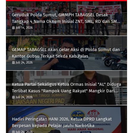
Geruduk Polda Sumut, GMMPH TABAGSEL Desak
Tangkap 4 Nama Oknum Inisial ZNT, SML, RD dan SMB
terkait Tambang Emas Ilegal di Perbatasan
Juli 14, 2026
Tapsel/Madina
GEMAP TABAGSEL Akan Gelar Aksi di Polda Sumut dan
Kantor Gubsu Terkait Sekda Kab.Palas
Juli 24, 2026
Ketua Partai Sekaligus Ketua Ormas Inisial "AL" Diduga
Terlibat Kasus "Rampok Uang Rakyat" Mangkir Dari
Panggilan Kejari Padangsidimpuan
Juli 24, 2026
Hadiri Peringatan HANI 2026, Ketua DPRD Langkat
Berpesan kepada Pelajar Jauhi Narkotika
Juli 24, 2026