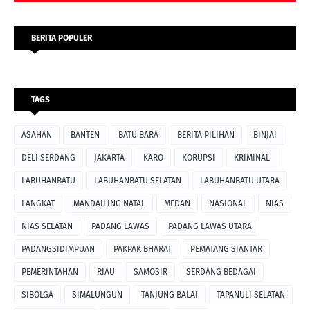
BERITA POPULER
TAGS
ASAHAN
BANTEN
BATU BARA
BERITA PILIHAN
BINJAI
DELI SERDANG
JAKARTA
KARO
KORUPSI
KRIMINAL
LABUHANBATU
LABUHANBATU SELATAN
LABUHANBATU UTARA
LANGKAT
MANDAILING NATAL
MEDAN
NASIONAL
NIAS
NIAS SELATAN
PADANG LAWAS
PADANG LAWAS UTARA
PADANGSIDIMPUAN
PAKPAK BHARAT
PEMATANG SIANTAR
PEMERINTAHAN
RIAU
SAMOSIR
SERDANG BEDAGAI
SIBOLGA
SIMALUNGUN
TANJUNG BALAI
TAPANULI SELATAN